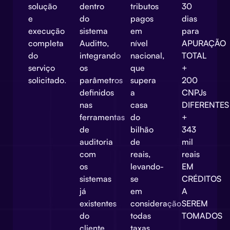
solução
dentro
tributos
30
e
do
pagos
dias
execução
sistema
em
para
completa
Auditto,
nível
APURAÇÃO
do
integrando
nacional,
TOTAL
serviço
os
que
+
solicitado.
parâmetros
supera
200
definidos
a
CNPJs
nas
casa
DIFERENTES
ferramentas
do
+
de
bilhão
343
auditoria
de
mil
com
reais,
reais
os
levando-
EM
sistemas
se
CRÉDITOS
já
em
A
existentes
consideração
SEREM
do
todas
TOMADOS
cliente,
taxas