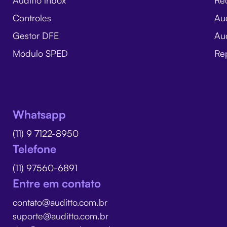
Controles
Au
Gestor DFE
Aud
Módulo SPED
Rep
Whatsapp
(11) 9 7122-8950
Telefone
(11) 97560-6891
Entre em contato
contato@auditto.com.br
suporte@auditto.com.br