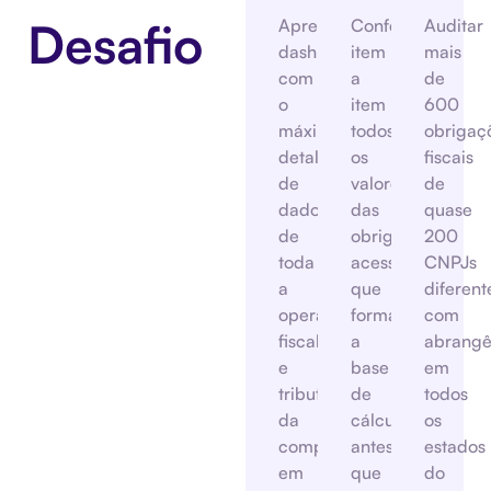
Desafio
Apresentar
Conferir
Auditar
dashboards
item
mais
com
a
de
o
item
600
máximo
todos
obrigaç
detalhamento
os
fiscais
de
valores
de
dados
das
quase
de
obrigações
200
toda
acessórias
CNPJs
a
que
diferent
operação
formam
com
fiscal
a
abrangê
e
base
em
tributária
de
todos
da
cálculo
os
companhia
antes
estados
em
que
do