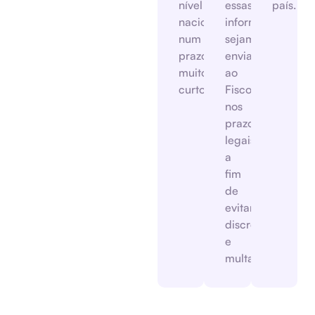
nível
essas
país.
nacional
informações
num
sejam
prazo
enviadas
muito
ao
curto.
Fisco
nos
prazos
legais,
a
fim
de
evitar
discrepâncias
e
multas.