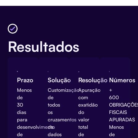
Resultados
Prazo
Solução
Resolução
Números
Menos
Customização
Apuração
+
de
de
com
600
30
todos
exatidão
OBRIGAÇÕE
dias
os
do
FISCAIS
para
cruzamentos
valor
APURADAS
desenvolvimento
de
total
Menos
de
dados
de
de