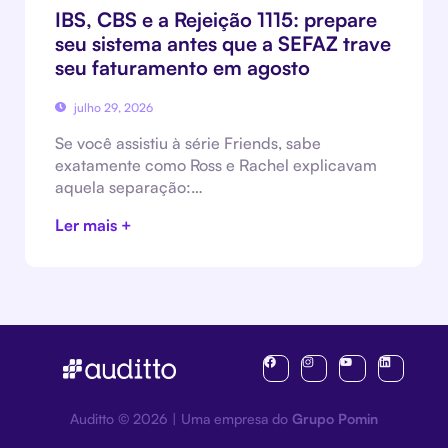
IBS, CBS e a Rejeição 1115: prepare
seu sistema antes que a SEFAZ trave
seu faturamento em agosto
julho 29, 2026
Se você assistiu à série Friends, sabe
exatamente como Ross e Rachel explicavam
aquela separação:…
Ler mais +
Auditto © 2026 | Uma empresa do
Grupo Pomin