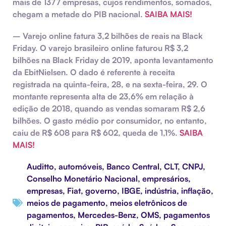
mais de 1377 empresas, cujos rendimentos, somados,
chegam a metade do PIB nacional.
SAIBA MAIS!
–
Varejo online fatura 3,2 bilhões de reais na Black
Friday.
O varejo brasileiro online faturou R$ 3,2
bilhões na Black Friday de 2019, aponta levantamento
da EbitNielsen. O dado é referente à receita
registrada na quinta-feira, 28, e na sexta-feira, 29. O
montante representa alta de 23,6% em relação à
edição de 2018, quando as vendas somaram R$ 2,6
bilhões. O gasto médio por consumidor, no entanto,
caiu de R$ 608 para R$ 602, queda de 1,1%.
SAIBA
MAIS!
Auditto
,
automóveis
,
Banco Central
,
CLT
,
CNPJ
,
Conselho Monetário Nacional
,
empresários
,
empresas
,
Fiat
,
governo
,
IBGE
,
indústria
,
inflação
,
meios de pagamento
,
meios eletrônicos de
pagamentos
,
Mercedes-Benz
,
OMS
,
pagamentos