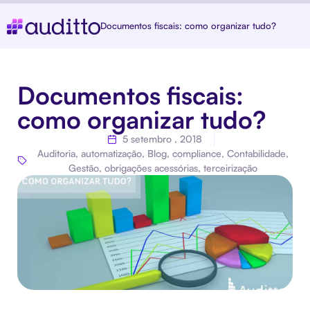
Documentos fiscais: como organizar tudo?
Documentos fiscais:
como organizar tudo?
5 setembro , 2018
Auditoria
,
automatização
,
Blog
,
compliance
,
Contabilidade
,
Gestão
,
obrigações acessórias
,
terceirização