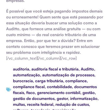
empresas.
É possível que você esteja pagando impostos demais
ou erroneamente! Quem sente que está passando por
essa situação deveria buscar uma solução como a
Auditto, que fornece uma
análise gratuita
– ou com
custo mínimo – do real cenário tributário de uma
empresa. Então, por que ter a dúvida? Entre em
contato conosco que teremos prazer em solucionar
seu problema com inteligência e rapidez.
[/vc_column_text][/vc_column][/vc_row]
auditoria
,
auditoria fiscal e tributária
,
Auditto
,
automatização
,
automatização de processos
,
burocracia
,
carga tributária
,
compliance
,
compliance fiscal
,
contabilidade
,
documentos
fiscais
,
fisco
,
gerenciamento contábil
,
gestão
,
gestão de documentos
,
gestor
,
informatização
,
multas
,
receita federal
,
redução de custos
,