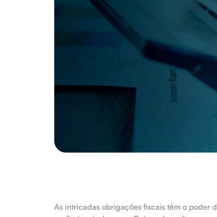
As intricadas obrigações fiscais têm o poder