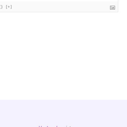
{}
[+]