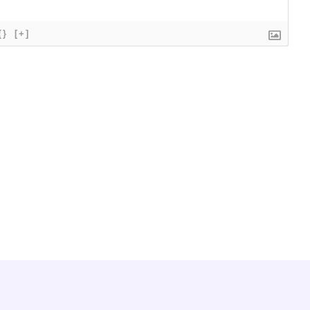
{}
[+]