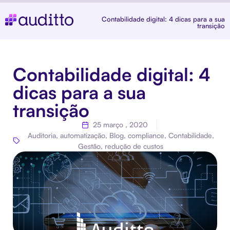
Contabilidade digital: 4 dicas para a sua
transição
Contabilidade digital: 4
dicas para a sua
transição
25 março , 2020
Auditoria
,
automatização
,
Blog
,
compliance
,
Contabilidade
,
Gestão
,
redução de custos