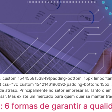
c_custom_1544558153849{padding-bottom: 15px !important
t css=”.vc_custom_1542146196092{padding-bottom: 15px !im
 de atraso. Principalmente no setor empresarial. Tanto o
ssar. Mas existe um mercado para quem quer se manter trad
 6 formas de garantir a qual