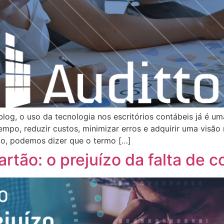
log, o uso da tecnologia nos escritórios contábeis já é um
tempo, reduzir custos, minimizar erros e adquirir uma visão 
rio, podemos dizer que o termo […]
rtão: o prejuízo da falta de c