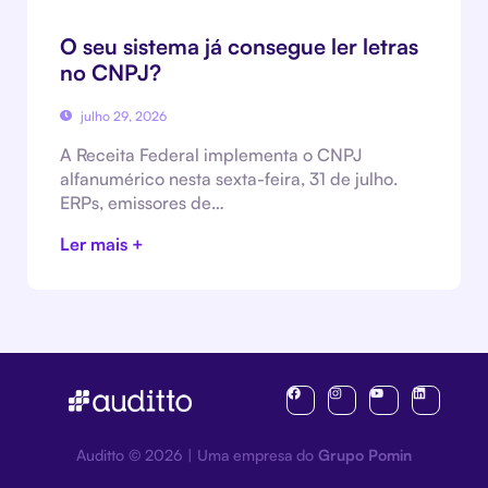
O seu sistema já consegue ler letras
no CNPJ?
julho 29, 2026
A Receita Federal implementa o CNPJ
alfanumérico nesta sexta-feira, 31 de julho.
ERPs, emissores de…
Ler mais +
Auditto © 2026 | Uma empresa do
Grupo Pomin